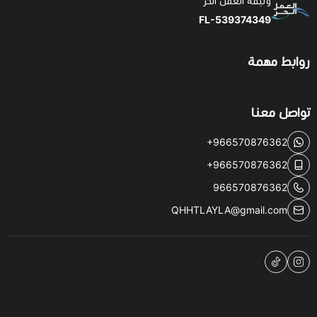
وثيقة العمل الحر
FL-539374349
روابط مهمة
تواصل معنا
+966570876362
+966570876362
966570876362
QHHTLAYLA@gmail.com